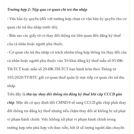
Trường hợp 2: Nộp qua cơ quan chi trả thu nhập
- Văn bản ủy quyền (đối với trường hợp chưa có văn bản ủy quyền cho cơ
quan chi trả thu nhập trước đó).
- Bản sao các giấy tờ có thay đổi thông tin liên quan đến đăng ký thuế
của cá nhân hoặc người phụ thuộc.
- Cơ quan chi trả thu nhập có trách nhiệm tổng hợp thông tin thay đổi của
cá nhân hoặc người phụ thuộc vào Tờ khai đăng ký thuế mẫu số 05-ĐK-
TH-TCT hoặc mẫu số 20-ĐK-TH-TCT ban hành kèm theo Thông tư
105/2020/TT-BTC gửi cơ quan thuế quản lý trực tiếp cơ quan chi trả thu
nhập.
Trên đây là
thủ tục thay đổi thông tin đăng ký thuế khi cấp CCCD gắn
chíp
. Mặc dù có quy định đổi CMND 9 số sang CCCD gắn chip phải thay
đổi thông tin đăng ký thuế nhưng nếu chậm thay đổi sẽ không bị xử phạt
vi phạm hành chính. Việc không xử phạt vi phạm hành chính trong
trường hợp trên phù hợp với thực tiễn, bởi lẽ số lượng người dân chuyển