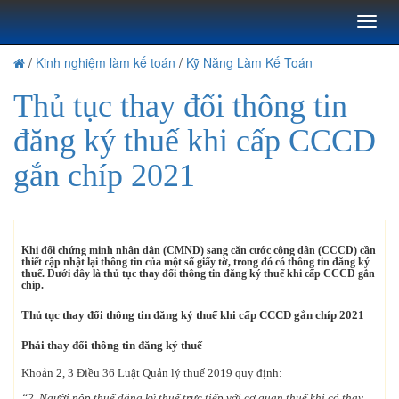
Toggl
naviga
/
Kinh nghiệm làm kế toán
/
Kỹ Năng Làm Kế Toán
Thủ tục thay đổi thông tin
đăng ký thuế khi cấp CCCD
gắn chíp 2021
Khi đổi chứng minh nhân dân (CMND) sang căn cước công dân (CCCD) cần
thiết cập nhật lại thông tin của một số giấy tờ, trong đó có thông tin đăng ký
thuế. Dưới đây là thủ tục thay đổi thông tin đăng ký thuế khi cấp CCCD gắn
chíp.
Thủ tục thay đổi thông tin đăng ký thuế khi cấp CCCD gắn chíp 2021
Phải thay đổi thông tin đăng ký thuế
Khoản 2, 3 Điều 36 Luật Quản lý thuế 2019 quy định:
“2. Người nộp thuế đăng ký thuế trực tiếp với cơ quan thuế khi có thay