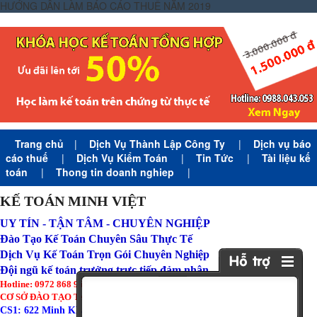
HƯỚNG DẪN LÀM BÁO CÁO THUẾ NĂM 2019
Trang chủ
|
Dịch Vụ Thành Lập Công Ty
|
Dịch vụ báo
cáo thuế
|
Dịch Vụ Kiểm Toán
|
Tin Tức
|
Tài liệu kế
toán
|
Thong tin doanh nghiep
|
KẾ TOÁN MINH VIỆT
UY TÍN - TẬN TÂM - CHUYÊN NGHIỆP
Đào Tạo Kế Toán Chuyên Sâu Thực Tế
Dịch Vụ Kế Toán Trọn Gói Chuyên Nghiệp
Đội ngũ kế toán trưởng trực tiếp đảm nhận
Hotline: 0972 868 960 (Zalo)
CƠ SỞ ĐÀO TẠO TẠI HÀ NỘI:
CS1: 622 Minh Khai - Hai Bà Trưng - Hà Nội ( Tòa Amber Riverside