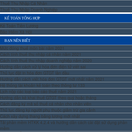
Thuế Thu Nhập Cá Nhân
Thuế Thu Nhập Doanh Nghiệp
KẾ TOÁN TỔNG HỢP
Kế Toán Tiền Lương
Bảo Hiểm Xã Hội
BẠN NÊN BIẾT
Mức đóng thuế môn bài năm 2021
Cách tính thuế thu nhập cá nhân năm 2021
Cách tính thuế thu nhập doanh nghiệp năm 2020
Hướng dẫn cách xử lý hóa đơn điện tử viết sai
Thủ tục đặt in hóa đơn GTGT lần đầu
Hướng dẫn cách viết hóa đơn GTGT mới nhất năm 2021
Hệ thống tài khoản kế toán theo thông tư 133
Lịch nộp các loại báo cáo thuế năm 2021
Hướng dẫn kê khai thuế GTGT theo quý hoặc tháng
Cách đăng ký mã số thuế cá nhân cho nhân viên
Thủ tục đăng ký người phụ thuộc giảm trừ gia cảnh
Cách xây dựng thang bảng lương mới nhất
Tải phần mềm HTKK 4.2.4 và hướng dẫn cách cài đặt sử dụng phần
mềm