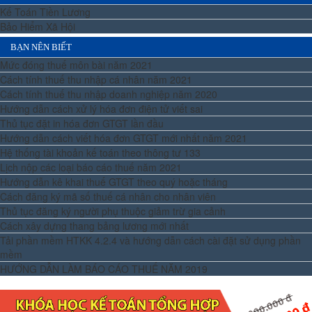
Kế Toán Tiền Lương
Bảo Hiểm Xã Hội
BẠN NÊN BIẾT
Mức đóng thuế môn bài năm 2021
Cách tính thuế thu nhập cá nhân năm 2021
Cách tính thuế thu nhập doanh nghiệp năm 2020
Hướng dẫn cách xử lý hóa đơn điện tử viết sai
Thủ tục đặt in hóa đơn GTGT lần đầu
Hướng dẫn cách viết hóa đơn GTGT mới nhất năm 2021
Hệ thống tài khoản kế toán theo thông tư 133
Lịch nộp các loại báo cáo thuế năm 2021
Hướng dẫn kê khai thuế GTGT theo quý hoặc tháng
Cách đăng ký mã số thuế cá nhân cho nhân viên
Thủ tục đăng ký người phụ thuộc giảm trừ gia cảnh
Cách xây dựng thang bảng lương mới nhất
Tải phần mềm HTKK 4.2.4 và hướng dẫn cách cài đặt sử dụng phần
mềm
HƯỚNG DẪN LÀM BÁO CÁO THUẾ NĂM 2019