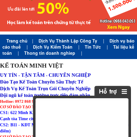
Trang chủ
|
Dịch Vụ Thành Lập Công Ty
|
Dịch vụ báo
cáo thuế
|
Dịch Vụ Kiểm Toán
|
Tin Tức
|
Tài liệu kế
toán
|
Thong tin doanh nghiep
|
KẾ TOÁN MINH VIỆT
UY TÍN - TẬN TÂM - CHUYÊN NGHIỆP
Đào Tạo Kế Toán Chuyên Sâu Thực Tế
Dịch Vụ Kế Toán Trọn Gói Chuyên Nghiệp
Đội ngũ kế toán trưởng trực tiếp đảm nhận
Hotline: 0972 868 960 (Zalo)
CƠ SỞ ĐÀO TẠO TẠI HÀ NỘI:
CS1: 622 Minh Khai - Hai Bà Trưng - Hà Nội ( Tòa Amber Riverside
Cạnh tòa Time city )
CS2: B11 - KĐT Mỹ Đình I - Từ Liêm - Hà Nội ( Gần trường đoàn thị
điểm)
CƠ SỞ ĐÀO TẠO TẠI BẮC NINH: