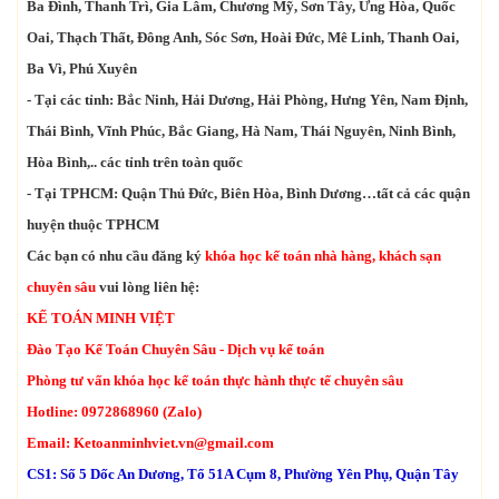
Ba Đình, Thanh Trì, Gia Lâm, Chương Mỹ, Sơn Tây, Ứng Hòa, Quốc
Oai, Thạch Thất, Đông Anh, Sóc Sơn, Hoài Đức, Mê Linh, Thanh Oai,
Ba Vì, Phú Xuyên
- Tại các tỉnh: Bắc Ninh, Hải Dương, Hải Phòng, Hưng Yên, Nam Định,
Thái Bình, Vĩnh Phúc, Bắc Giang, Hà Nam, Thái Nguyên, Ninh Bình,
Hòa Bình,.. các tỉnh trên toàn quốc
- Tại TPHCM: Quận Thủ Đức, Biên Hòa, Bình Dương…tất cả các quận
huyện thuộc TPHCM
Các bạn có nhu cầu đăng ký
khóa học kế toán nhà hàng, khách sạn
chuyên sâu
vui lòng liên hệ:
KẾ TOÁN MINH VIỆT
Đào Tạo Kế Toán Chuyên Sâu - Dịch vụ kế toán
Phòng tư vấn khóa học kế toán thực hành thực tế chuyên sâu
Hotline: 0972868960 (Zalo)
Email:
Ketoanminhviet.vn@gmail.com
CS1: Số 5 Dốc An Dương, Tổ 51A Cụm 8, Phường Yên Phụ, Quận Tây