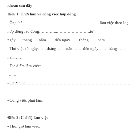
khoản sau đây:
Điều 1: Thời hạn và công việc hợp đồng
- Ông, bà:…………………………………………………làm việc theo loại
hợp đồng lao động…………..…………………….từ
ngày…...tháng…...năm…….đến ngày…….tháng….…năm………..
- Thử việc từ ngày…….tháng…..…năm……..đến ngày….…tháng……
năm……
- Địa điểm làm việc:………………………………………………………….
….…
- Chức vụ:…………………………………………………………………….
….…
- Công việc phải làm:
…………………………………………………………..…..
Điều 2: Chế độ làm việc
- Thời giờ làm việc:
………………………………………………………………........