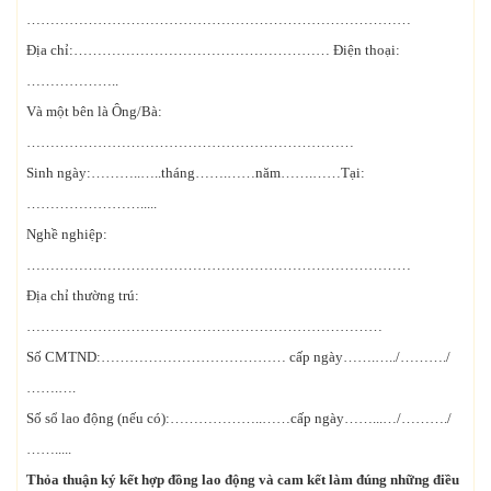
………………………………………………………………………
Địa chỉ:……………………………………………… Điện thoại:
………………..
Và một bên là Ông/Bà:
……………………………………………………………
Sinh ngày:………..…..tháng…….……năm…….……Tại:
…………………….....
Nghề nghiệp:
………………………………………………………………………
Địa chỉ thường trú:
…………………………………………………………………
Số CMTND:………………………………… cấp ngày…….…../………./
…….….
Số sổ lao động (nếu có):………………..……cấp ngày……...…/………./
…….....
Thỏa thuận ký kết hợp đồng lao động và cam kết làm đúng những điều