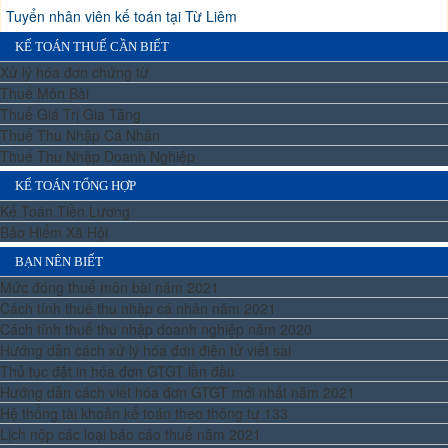
Tuyển nhân viên kế toán tại Từ Liêm
KẾ TOÁN THUẾ CẦN BIẾT
Xử lý hóa đơn chứng từ
Thuế Môn Bài
Thuế Giá Trị Gia Tăng
Thuế Thu Nhập Cá Nhân
Thuế Thu Nhập Doanh Nghiệp
KẾ TOÁN TỔNG HỢP
Kế Toán Tiền Lương
Bảo Hiểm Xã Hội
BẠN NÊN BIẾT
Mức đóng thuế môn bài năm 2021
Cách tính thuế thu nhập cá nhân năm 2021
Cách tính thuế thu nhập doanh nghiệp năm 2020
Hướng dẫn cách xử lý hóa đơn điện tử viết sai
Thủ tục đặt in hóa đơn GTGT lần đầu
Hướng dẫn cách viết hóa đơn GTGT mới nhất năm 2021
Hệ thống tài khoản kế toán theo thông tư 133
Lịch nộp các loại báo cáo thuế năm 2021