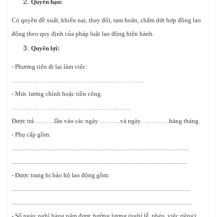
Quyền hạn:
Có quyền đề xuất, khiếu nại, thay đổi, tạm hoãn, chấm dứt hợp đồng lao
động theo quy định của pháp luật lao động hiện hành.
Quyền lợi:
- Phương tiện đi lại làm việc:
………………………………………………………
- Mức lương chính hoặc tiền công:
……………………………………………..….
Được trả……….lần vào các ngày………..và ngày…………..hàng tháng.
- Phụ cấp gồm:
..........................................................................................................................
.........................................................................................................................
- Được trang bị bảo hộ lao động gồm:
...........................................................................................................................
............................................................................................................................
- Số ngày nghỉ hàng năm được hưởng lương (nghỉ lễ, phép, việc riêng):