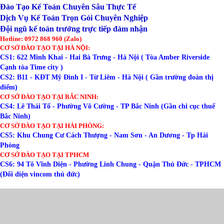
Đào Tạo Kế Toán Chuyên Sâu Thực Tế
Dịch Vụ Kế Toán Trọn Gói Chuyên Nghiệp
Đội ngũ kế toán trưởng trực tiếp đảm nhận
Hotline: 0972 868 960 (Zalo)
CƠ SỞ ĐÀO TẠO TẠI HÀ NỘI:
CS1: 622 Minh Khai - Hai Bà Trưng - Hà Nội ( Tòa Amber Riverside
Cạnh tòa Time city )
CS2: B11 - KĐT Mỹ Đình I - Từ Liêm - Hà Nội ( Gần trường đoàn thị
điểm)
CƠ SỞ ĐÀO TẠO TẠI BẮC NINH:
CS4: Lê Thái Tổ - Phường Võ Cường - TP Bắc Ninh (Gần chi cục thuế
Bắc Ninh)
CƠ SỞ ĐÀO TẠO TẠI HẢI PHÒNG:
CS5: Khu Chung Cư Cách Thượng - Nam Sơn - An Dương - Tp Hải
Phòng
CƠ SỞ ĐÀO TẠO TẠI TPHCM
CS6: 94 Tô Vĩnh Diện - Phường Linh Chung - Quận Thủ Đức - TPHCM
(Đối diện vincom thủ đức)