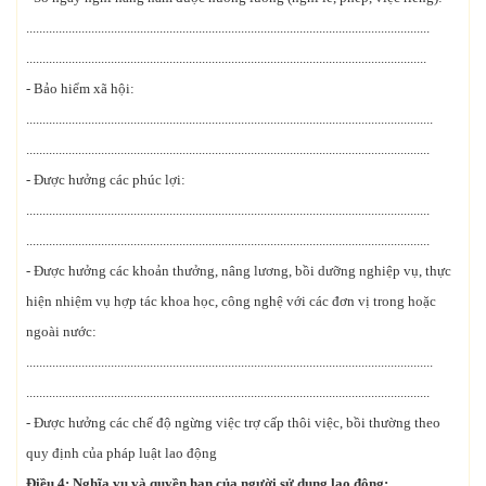
............................................................................................................................
...........................................................................................................................
- Bảo hiểm xã hội:
.............................................................................................................................
............................................................................................................................
- Được hưởng các phúc lợi:
............................................................................................................................
............................................................................................................................
- Được hưởng các khoản thưởng, nâng lương, bồi dưỡng nghiệp vụ, thực
hiện nhiệm vụ hợp tác khoa học, công nghệ với các đơn vị trong hoặc
ngoài nước:
.............................................................................................................................
............................................................................................................................
- Được hưởng các chế độ ngừng việc trợ cấp thôi việc, bồi thường theo
quy định của pháp luật lao động
Điều 4: Nghĩa vụ và quyền hạn của người sử dụng lao động: