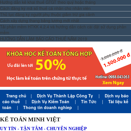
Hướng dẫn kê khai thuế GTGT theo quý hoặc tháng
Cách đăng ký mã số thuế cá nhân cho nhân viên
Thủ tục đăng ký người phụ thuộc giảm trừ gia cảnh
Cách xây dựng thang bảng lương mới nhất
Tải phần mềm HTKK 4.2.4 và hướng dẫn cách cài đặt sử dụng phần
mềm
HƯỚNG DẪN LÀM BÁO CÁO THUẾ NĂM 2019
Trang chủ
|
Dịch Vụ Thành Lập Công Ty
|
Dịch vụ báo
cáo thuế
|
Dịch Vụ Kiểm Toán
|
Tin Tức
|
Tài liệu kế
toán
|
Thong tin doanh nghiep
|
KẾ TOÁN MINH VIỆT
UY TÍN - TẬN TÂM - CHUYÊN NGHIỆP