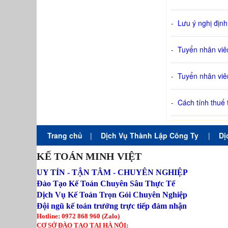
-
Lưu ý nghị định
-
Tuyển nhân viê
-
Tuyển nhân viên
-
Cách tính thuế
Trang chủ
|
Dịch Vụ Thành Lập Công Ty
|
Dị
KẾ TOÁN MINH VIỆT
UY TÍN - TẬN TÂM - CHUYÊN NGHIỆP
Đào Tạo Kế Toán Chuyên Sâu Thực Tế
Dịch Vụ Kế Toán Trọn Gói Chuyên Nghiệp
Đội ngũ kế toán trưởng trực tiếp đảm nhận
Hotline: 0972 868 960 (Zalo)
CƠ SỞ ĐÀO TẠO TẠI HÀ NỘI: