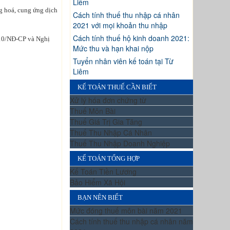
Liêm
 hoá, cung ứng dịch
Cách tính thuế thu nhập cá nhân
2021 với mọi khoản thu nhập
Cách tính thuế hộ kinh doanh 2021:
10/NĐ-CP và Nghị
Mức thu và hạn khai nộp
Tuyển nhân viên kế toán tại Từ
Liêm
KẾ TOÁN THUẾ CẦN BIẾT
Xử lý hóa đơn chứng từ
Thuế Môn Bài
Thuế Giá Trị Gia Tăng
Thuế Thu Nhập Cá Nhân
Thuế Thu Nhập Doanh Nghiệp
KẾ TOÁN TỔNG HỢP
Kế Toán Tiền Lương
Bảo Hiểm Xã Hội
BẠN NÊN BIẾT
Mức đóng thuế môn bài năm 2021
Cách tính thuế thu nhập cá nhân năm