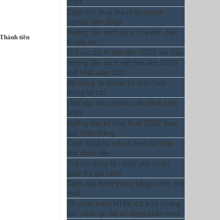
2021
Cách tính thuế thu nhập doanh
nghiệp năm 2020
Hướng dẫn cách xử lý hóa đơn điện
Thành tiền
tử viết sai
Thủ tục đặt in hóa đơn GTGT lần đầu
Hướng dẫn cách viết hóa đơn GTGT
mới nhất năm 2021
Hệ thống tài khoản kế toán theo
thông tư 133
Lịch nộp các loại báo cáo thuế năm
2021
Hướng dẫn kê khai thuế GTGT theo
quý hoặc tháng
Cách đăng ký mã số thuế cá nhân
cho nhân viên
Thủ tục đăng ký người phụ thuộc
giảm trừ gia cảnh
Cách xây dựng thang bảng lương mới
nhất
Tải phần mềm HTKK 4.2.4 và hướng
dẫn cách cài đặt sử dụng phần mềm