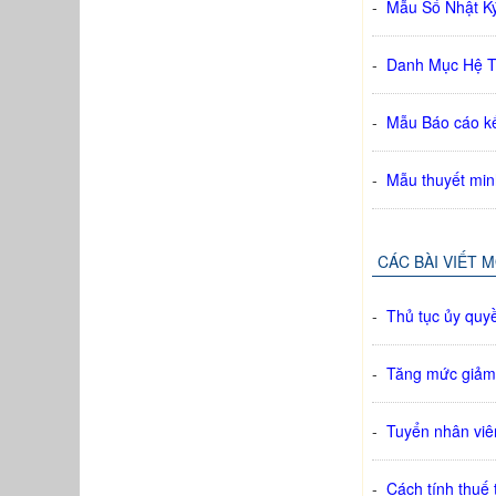
-
Mẫu Sổ Nhật K
-
Danh Mục Hệ T
-
Mẫu Báo cáo kế
-
Mẫu thuyết min
CÁC BÀI VIẾT 
-
Thủ tục ủy quy
-
Tăng mức giảm 
-
Tuyển nhân viê
-
Cách tính thuế