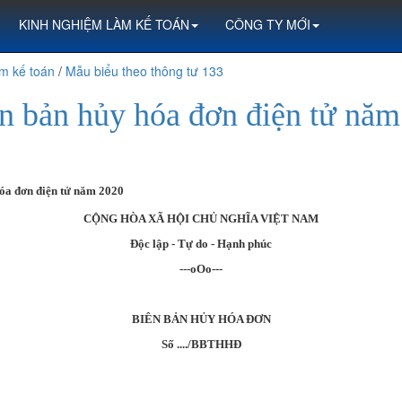
KINH NGHIỆM LÀM KẾ TOÁN
CÔNG TY MỚI
m kế toán
/
Mẫu biểu theo thông tư 133
n bản hủy hóa đơn điện tử năm
óa đơn điện tử năm 2020
CỘNG HÒA XÃ HỘI CHỦ NGHĨA VIỆT NAM
Độc lập - Tự do - Hạnh phúc
---oOo---
BIÊN BẢN HỦY HÓA ĐƠN
Số ..../BBTHHĐ