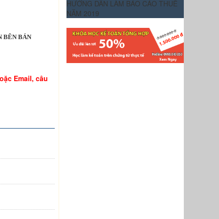
HƯỚNG DẪN LÀM BÁO CÁO THUẾ
NĂM 2019
 BÁN
hoặc Email, câu