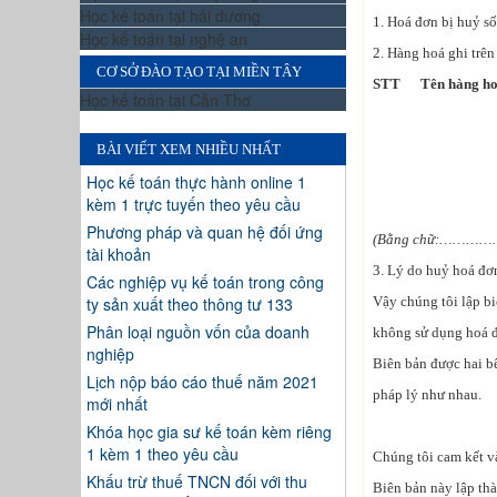
Học kế toán tại hải dương
1. Hoá đơn bị hu
Học kế toán tại nghệ an
2. Hàng hoá ghi trê
CƠ SỞ ĐÀO TẠO TẠI MIỀN TÂY
STT
Tên hàng h
Học kế toán tại Cần Thơ
Tổng
BÀI VIẾT XEM NHIỀU NHẤT
Học kế toán thực hành online 1
kèm 1 trực tuyến theo yêu cầu
Phương pháp và quan hệ đối ứng
(Bằng chữ:…
tài khoản
3. Lý do huỷ hoá đơn: 
Các nghiệp vụ kế toán trong công
ty sản xuất theo thông tư 133
Vậy chúng tôi lập bi
Phân loại nguồn vốn của doanh
không sử dụng hoá đ
nghiệp
Biên bản được hai bê
Lịch nộp báo cáo thuế năm 2021
pháp lý như nhau.
mới nhất
Khóa học gia sư kế toán kèm riêng
1 kèm 1 theo yêu cầu
Chúng tôi cam kết và
Khấu trừ thuế TNCN đối với thu
Biên bản này lập thà