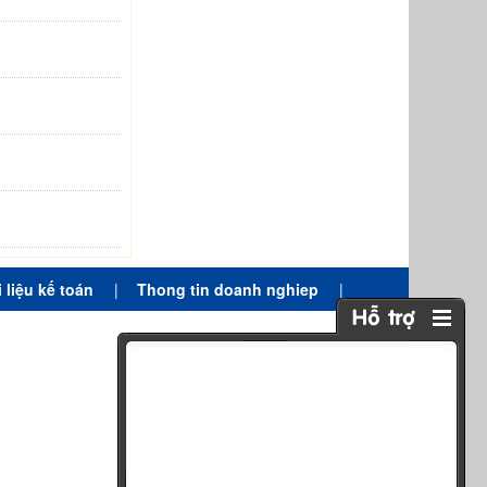
i liệu kế toán
|
Thong tin doanh nghiep
|