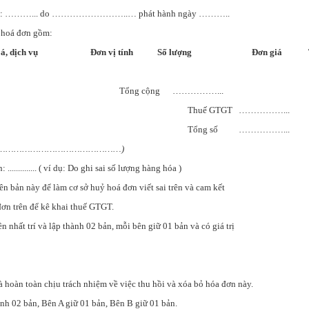
ỷ số: ………... do ……………………..… phát hành ngày ………..
n hoá đơn gồm:
oá, dịch vụ
Đơn vị tính
Số lượng
Đơn giá
 cộng ……………...
Thuế GTGT ……………...
Tổng số ……………...
………………………………………………)
.............. ( ví dụ: Do ghi sai số lượng hàng hóa )
ên bản này để làm cơ sở huỷ hoá đơn viết sai trên và cam kết
ơn trên để kê khai thuế GTGT.
n nhất trí và lập thành 02 bản, mỗi bên giữ 01 bản và có giá trị
 hoàn toàn chịu trách nhiệm về việc thu hồi và xóa bỏ hóa đơn này.
nh 02 bản, Bên A giữ 01 bản, Bên B giữ 01 bản.