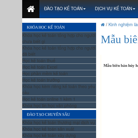
ĐÀO TẠO KẾ TOÁN
DỊCH VỤ KẾ TOÁN
/
Kinh nghiệm là
KHÓA HỌC KẾ TOÁN
Khóa học kế toán tổng hợp cho người
Mẫu biê
chưa biết gì
Khóa học kế toán tổng hợp cho người
đã biết
Học kế toán thuế
Mẫu biên bản hủy h
Học kế toán Excel
Học phần mềm kế toán
Học kế toán trưởng
Khóa học kèm riêng kế toán theo yêu
cầu
Học kế toán online 1 kèm 1
Khóa học tin học văn phòng
ĐÀO TẠO CHUYÊN SÂU
Khóa học kế toán thương mại dịch vụ
Khóa học kế toán sản xuất
Khóa học kế toán xây dựng