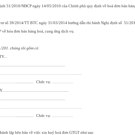
 51/2010/NĐCP ngày 14/05/2010 của Chính phủ quy định về hoá đơn bán hàng
 số 39/2014/TT BTC ngày 31/03/2014 hướng dẫn thi hành Nghị định số 51/20
về hóa đơn bán hàng hoá, cung ứng dịch vụ.
/201.
chúng tôi gồm có
:
Y....
....................................................................
: ……………………………………………………………….
……….................... Chức vụ: …………….
...................................................................
....................................................................
: ……………………………………………………………….
……….................... Chức vụ: …………….
 hành lập bên bản về việc xin huỷ hoá đơn GTGT như sau: