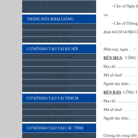
Khóa học kế toán nhà hàng khách
- Căn cứ Nghị định
sạn
vụ.
THÁNG NÀY KHAI GIẢNG
- Căn cứ Thông tư
Học kế toán tại Minh Khai
định 04/2014/NĐ-CP 
Học kế toán tại Bắc Ninh
Học kế toán tại Thủ Đức
CƠ SỞ ĐÀO TẠO TẠI HÀ NỘI
Hôm nay, ngày … /…
Học kế toán tại thanh xuân
BÊN MUA
: CÔNG T
Học kế toán tại từ liêm
Địa chỉ: ..........................
Học kế toán tại long biên
Mã số thuế
Học kế toán tại hà đông
Học kế toán tại đống đa
Người đại diện:………
Học kế toán tại gia lâm
BÊN BÁN
: CÔNG TY.......
CƠ SỞ ĐÀO TẠO TẠI TPHCM
Địa chỉ: ..........................
Học kế toán tại TPHCM
Mã số thuế
Học kế toán tại Tân Bình
Học kế toán tại bình dương
Người đại diện:………
CƠ SỞ ĐÀO TẠO TẠI CÁC TỈNH
Học kế toán tại hải phòng
Chúng tôi cùng tiến