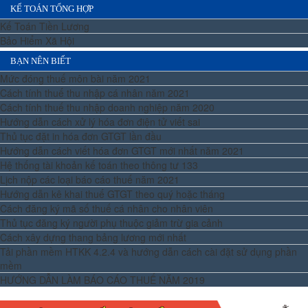
KẾ TOÁN TỔNG HỢP
Kế Toán Tiền Lương
Bảo Hiểm Xã Hội
BẠN NÊN BIẾT
Mức đóng thuế môn bài năm 2021
Cách tính thuế thu nhập cá nhân năm 2021
Cách tính thuế thu nhập doanh nghiệp năm 2020
Hướng dẫn cách xử lý hóa đơn điện tử viết sai
Thủ tục đặt in hóa đơn GTGT lần đầu
Hướng dẫn cách viết hóa đơn GTGT mới nhất năm 2021
Hệ thống tài khoản kế toán theo thông tư 133
Lịch nộp các loại báo cáo thuế năm 2021
Hướng dẫn kê khai thuế GTGT theo quý hoặc tháng
Cách đăng ký mã số thuế cá nhân cho nhân viên
Thủ tục đăng ký người phụ thuộc giảm trừ gia cảnh
Cách xây dựng thang bảng lương mới nhất
Tải phần mềm HTKK 4.2.4 và hướng dẫn cách cài đặt sử dụng phần
mềm
HƯỚNG DẪN LÀM BÁO CÁO THUẾ NĂM 2019