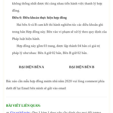
không thống nhất được thì cùng nhau tiến hành việc thanh lý hợp
đồng.
Điều 6: Điều khoản thực hiện hợp đồng
Hai bên A và B cam kết thi hành nghiêm túc các điều khoản ghi
trong bản Hợp đồng này. Bên vào vi phạm sẽ xử lý theo quy định của
Pháp luật hiện hành.
Hợp đồng này gồm 03 trang, được lập thành 04 bản có giá trị
pháp lý như nhau: Bên A giữ 02 bản, Bên B giữ 02 bản.
ĐẠI DIỆN BÊN A
ĐẠI DIỆN BÊN B
Bác nào cần mẫu hợp đồng mượn nhà năm 2020 vui lòng comment phía
dưới để lại Email bên mình sẽ gửi vào email
BÀI VIẾT LIÊN QUAN:
⇒
Gia sư kế toán
- Dạy 1 kèm 1 theo yêu cầu dành cho mọi đối tượng