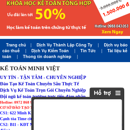
Trang chủ
|
Dịch Vụ Thành Lập Công Ty
|
Dịch vụ báo
cáo thuế
|
Dịch Vụ Kiểm Toán
|
Tin Tức
|
Tài liệu kế
toán
|
Thong tin doanh nghiep
|
KẾ TOÁN MINH VIỆT
UY TÍN - TẬN TÂM - CHUYÊN NGHIỆP
Đào Tạo Kế Toán Chuyên Sâu Thực Tế
Dịch Vụ Kế Toán Trọn Gói Chuyên Nghiệp
Đội ngũ kế toán trưởng trực tiếp đảm nhận
Hotline: 0972 868 960 (Zalo)
CƠ SỞ ĐÀO TẠO TẠI HÀ NỘI:
CS1: 622 Minh Khai - Hai Bà Trưng - Hà Nội ( Tòa Amber Riverside
Cạnh tòa Time city )
CS2: B11 - KĐT Mỹ Đình I - Từ Liêm - Hà Nội ( Gần trường đoàn thị